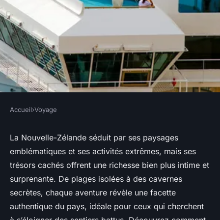
Accueil
›
Voyage
VOYAGE
Aventures incontournables en
La Nouvelle-Zélande séduit par ses paysages
emblématiques et ses activités extrêmes, mais ses
nouvelle-zélande : découvrez
trésors cachés offrent une richesse bien plus intime et
les trésors cachés
surprenante. De plages isolées à des cavernes
secrètes, chaque aventure révèle une facette
admin
•
17 octobre 2025
•
7 min de lecture
authentique du pays, idéale pour ceux qui cherchent