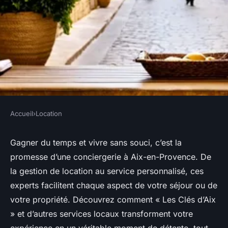
Accueil
›
Location
LOCATION
Conciergerie à aix en
Gagner du temps et vivre sans souci, c’est la
promesse d’une conciergerie à Aix-en-Provence. De
provence : vivez des vacances
la gestion de location au service personnalisé, ces
sereines
experts facilitent chaque aspect de votre séjour ou de
votre propriété. Découvrez comment « Les Clés d’Aix
admin
•
20 juin 2025
•
4 min de lecture
» et d’autres services locaux transforment votre