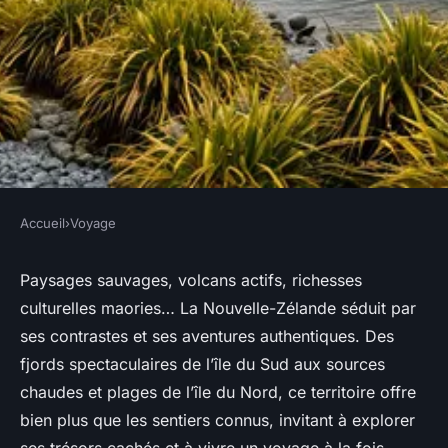
Accueil
›
Voyage
VOYAGE
Voyages en nouvelle-zélande :
Paysages sauvages, volcans actifs, richesses
culturelles maories… La Nouvelle-Zélande séduit par
aventures et trésors cachés
ses contrastes et ses aventures authentiques. Des
fjords spectaculaires de l’île du Sud aux sources
admin
•
25 juillet 2025
•
5 min de lecture
chaudes et plages de l’île du Nord, ce territoire offre
bien plus que les sentiers connus, invitant à explorer