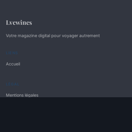
Lvcwines
Votre magazine digital pour voyager autrement
LIENS
Accueil
LÉGAL
Mentions légales
Contact
© 2026 Lvcwines. Tous droits réservés.