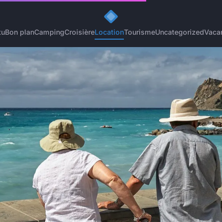
tu
Bon plan
Camping
Croisière
Location
Tourisme
Uncategorized
Vaca