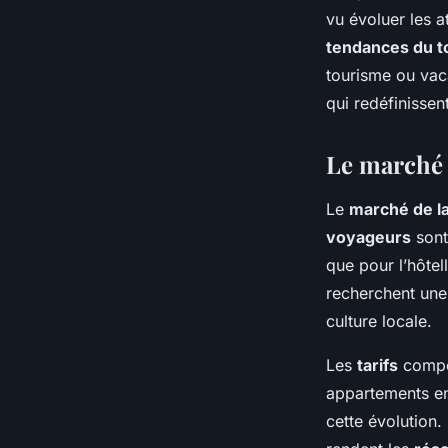
vu évoluer les a
admin
•
11 décembre 2023
•
4 min de lecture
tendances du t
tourisme ou vac
qui redéfinissen
Le marché 
Le
marché de la
voyageurs
sont
que pour l’hôtel
recherchent une
culture locale.
Les
tarifs
compét
appartements en
cette évolution