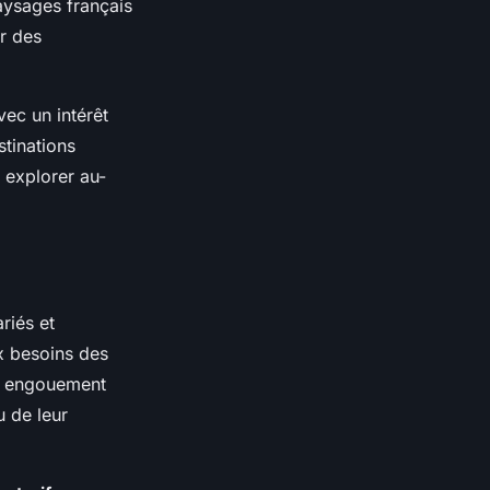
aysages français
ur des
ec un intérêt
tinations
à explorer au-
riés et
x besoins des
un engouement
u de leur