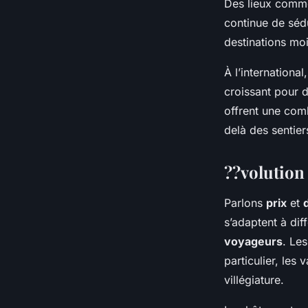
Des lieux comme
continue de séd
destinations moi
À l’international
croissant pour 
offrent une comb
delà des sentier
??volution 
Parlons
prix
et
s’adaptent à dif
voyageurs
. Le
particulier, les
villégiature.