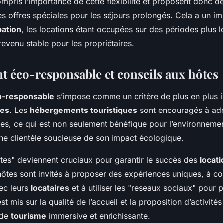
mpris l’importance de cette flexibilité et proposent donc d
s offres spéciales pour les séjours prolongés. Cela a un im
pation
, les locations étant occupées sur des périodes plus 
revenu stable pour les propriétaires.
 éco-responsable et conseils aux hôtes
o-responsable
s’impose comme un critère de plus en plus 
ces
. Les
hébergements touristiques
sont encouragés à ad
les, ce qui est non seulement bénéfique pour l’environneme
une clientèle soucieuse de son impact écologique.
otes" deviennent cruciaux pour garantir le succès des
locat
hôtes sont invités à proposer des expériences uniques, à 
ec leurs
locataires
et à utiliser les "reseaux sociaux" pour 
st mis sur la qualité de l’accueil et la proposition d’activité
 de
tourisme
immersive et enrichissante.