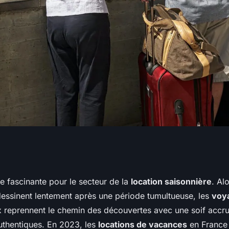
des locations de
e fascinante pour le secteur de la
location saisonnière
. Al
edessinent lentement après une période tumultueuse, les
voya
ux reprennent le chemin des découvertes avec une soif accru
uthentiques. En 2023, les
locations de vacances
en France e