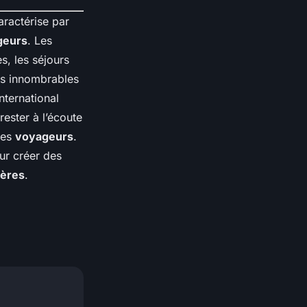
ractérise par
geurs
. Les
es, les séjours
es innombrables
international
rester à l’écoute
des
voyageurs
.
ur créer des
ières
.