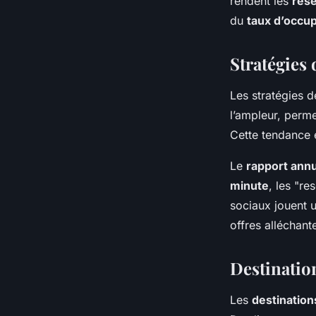
rendent les
rése
du
taux d’occu
Stratégies
Les stratégies 
l’ampleur, perm
Cette tendance e
Le
rapport ann
minute
, les "r
sociaux jouent 
offres alléchant
Destination
Les
destination