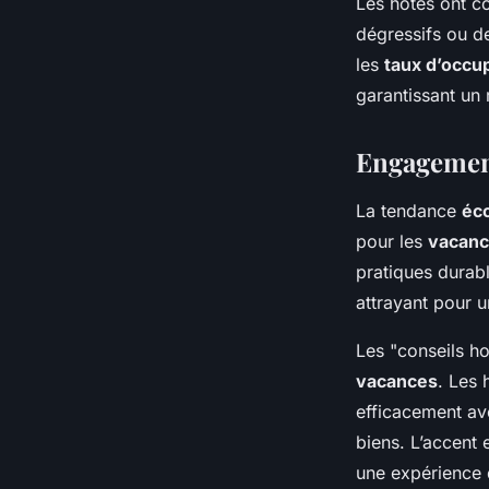
Les hôtes ont co
dégressifs ou de
les
taux d’occu
garantissant un 
Engagement
La tendance
éc
pour les
vacan
pratiques durab
attrayant pour 
Les "conseils h
vacances
. Les 
efficacement av
biens. L’accent e
une expérience