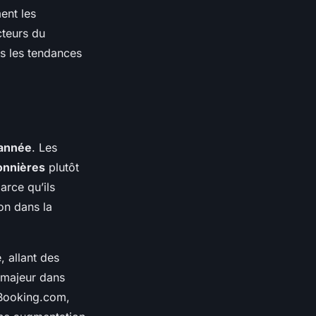
ent les
cteurs du
us les tendances
année
. Les
onnières
plutôt
arce qu’ils
on dans la
, allant des
 majeur dans
 Booking.com,