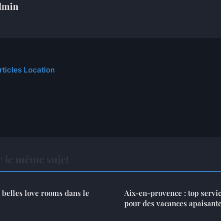
dmin
rticles Location
 le même sujet
 belles love rooms dans le
Aix-en-provence : top servi
pour des vacances apaisant