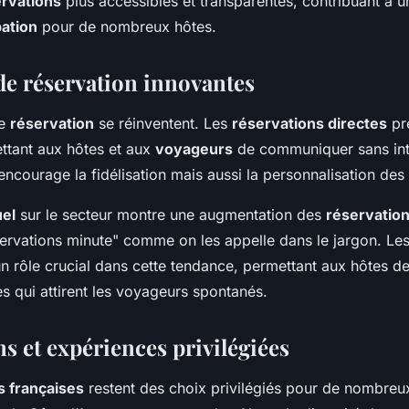
rvations
plus accessibles et transparentes, contribuant à 
pation
pour de nombreux hôtes.
 de réservation innovantes
de
réservation
se réinventent. Les
réservations directes
pr
ettant aux hôtes et aux
voyageurs
de communiquer sans int
ncourage la fidélisation mais aussi la personnalisation des 
uel
sur le secteur montre une augmentation des
réservation
eservations minute" comme on les appelle dans le jargon. Le
un rôle crucial dans cette tendance, permettant aux hôtes d
es qui attirent les voyageurs spontanés.
s et expériences privilégiées
s françaises
restent des choix privilégiés pour de nombre