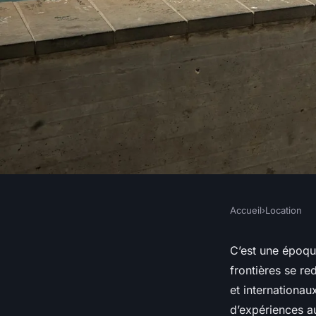
Accueil
›
Location
LOCATION
Les tendances 2023 
C’est une époqu
frontières se r
vacances
et internationa
d’expériences a