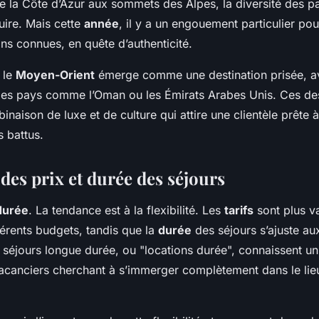
 la Côte d’Azur aux sommets des Alpes, la diversité des p
uire. Mais cette
année
, il y a un engouement particulier po
ns connues, en quête d’authenticité.
, le
Moyen-Orient
émerge comme une destination prisée, av
des pays comme l’Oman ou les Émirats Arabes Unis. Ces des
inaison de luxe et de culture qui attire une clientèle prête 
s battus.
des prix et durée des séjours
durée
. La tendance est à la flexibilité. Les
tarifs
sont plus va
férents budgets, tandis que la
durée
des séjours s’ajuste au
s séjours longue durée, ou "locations durée", connaissent 
 vacanciers cherchant à s’immerger complètement dans le lie