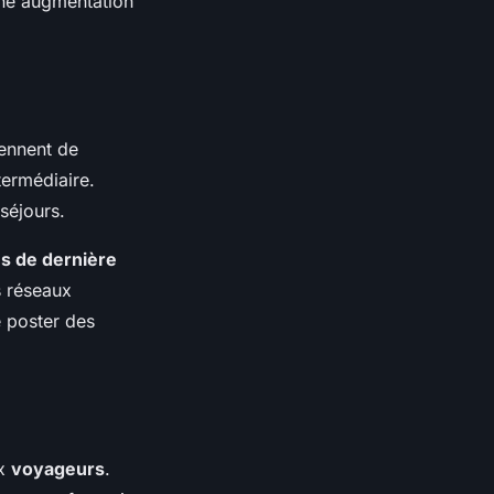
une augmentation
ennent de
ermédiaire.
séjours.
s de dernière
s réseaux
e poster des
ux
voyageurs
.