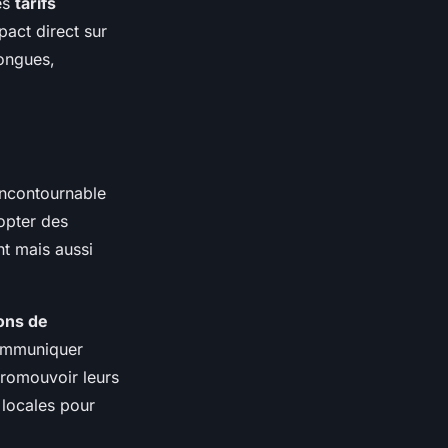
es
tarifs
pact direct sur
longues,
incontournable
opter des
nt mais aussi
ions de
communiquer
promouvoir leurs
s locales pour