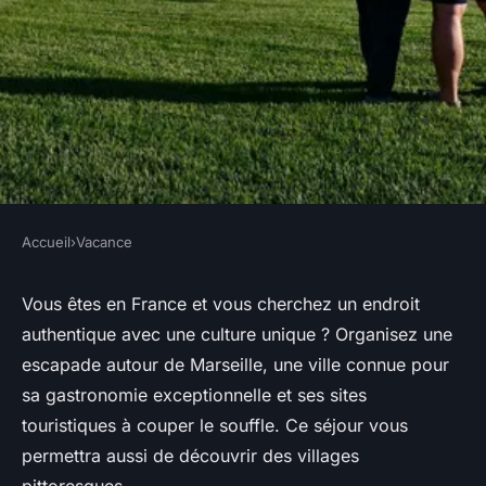
Accueil
›
Vacance
VACANCE
Escapade autour de Marseille :
Vous êtes en France et vous cherchez un endroit
authentique avec une culture unique ? Organisez une
que pouvez-vous faire ?
escapade autour de Marseille, une ville connue pour
sa gastronomie exceptionnelle et ses sites
admin
•
29 juillet 2024
•
2 min de lecture
touristiques à couper le souffle. Ce séjour vous
permettra aussi de découvrir des villages