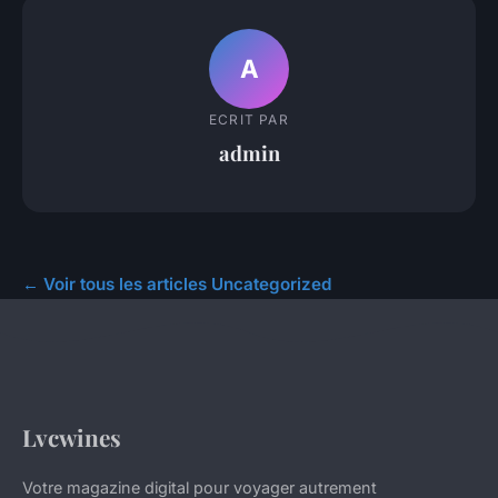
A
ECRIT PAR
admin
← Voir tous les articles Uncategorized
Lvcwines
Votre magazine digital pour voyager autrement