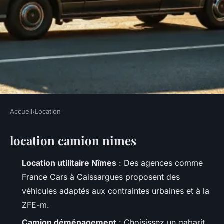
Accueil
›
Location
LOCATION
location camion nimes
Guide des meilleures agences
de location de camions à
Location utilitaire Nîmes
: Des agences comme
Nîmes
France Cars à Caissargues proposent des
véhicules adaptés aux contraintes urbaines et à la
Callista
•
02/06/2026 13:08
•
13 min de lecture
ZFE-m.
Camion déménagement
: Choisissez un gabarit