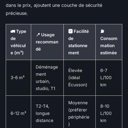
dans le prix, ajoutent une couche de sécurité
précieuse.
🚛 Type
🅿️ Facilité
⛽
📍 Usage
de
de
Consom
recomman
véhicul
stationne
mation
dé
e (m³)
ment
estimée
Déménage
Élevée
6-7
ment
3-6 m³
(idéal
L/100
urbain,
Écusson)
km
studio, T1
Moyenne
T2-T4,
8-10
(préférer
6-12 m³
longue
L/100
périphérie
distance
km
)