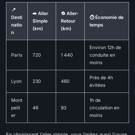
📍
➡️ Aller
🔁 Aller-
Desti
⏱️ Économie de
Simple
Retour
natio
temps
(km)
(km)
n
Environ 12h de
Paris
720
1 440
conduite en
moins
Près de 4h
Lyon
230
460
évitées
Mont
1h de
pelli
46
93
circulation en
er
moins
En choisissant l’aller simple, vous limitez aussi l’usure