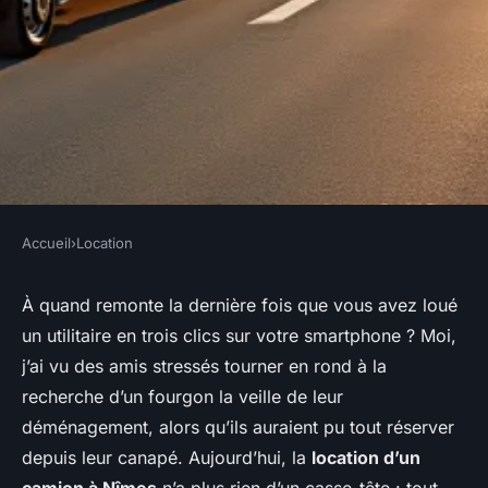
Accueil
›
Location
LOCATION
Louez votre camion facilement
À quand remonte la dernière fois que vous avez loué
un utilitaire en trois clics sur votre smartphone ? Moi,
à Nîmes avec nos agences
j’ai vu des amis stressés tourner en rond à la
spécialisées
recherche d’un fourgon la veille de leur
déménagement, alors qu’ils auraient pu tout réserver
Callista
•
22/05/2026 20:38
•
8 min de lecture
depuis leur canapé. Aujourd’hui, la
location d’un